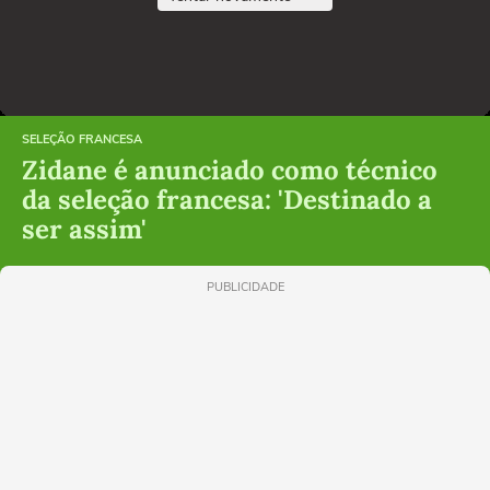
SELEÇÃO FRANCESA
Zidane é anunciado como técnico
da seleção francesa: 'Destinado a
ser assim'
PUBLICIDADE