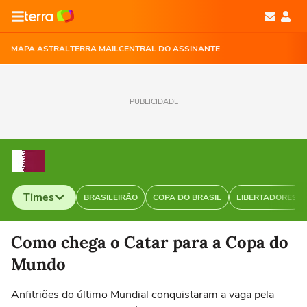
MAPA ASTRAL
TERRA MAIL
CENTRAL DO ASSINANTE
PUBLICIDADE
Times
BRASILEIRÃO
COPA DO BRASIL
LIBERTADORES
Selecione o time para ver as notícias
Como chega o Catar para a Copa do
Mundo
Anfitriões do último Mundial conquistaram a vaga pela