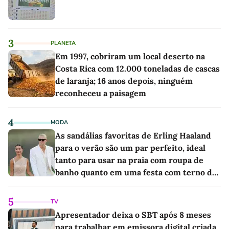
3
PLANETA
Em 1997, cobriram um local deserto na
Costa Rica com 12.000 toneladas de cascas
de laranja; 16 anos depois, ninguém
reconheceu a paisagem
4
MODA
As sandálias favoritas de Erling Haaland
para o verão são um par perfeito, ideal
tanto para usar na praia com roupa de
banho quanto em uma festa com terno de
linho
5
TV
Apresentador deixa o SBT após 8 meses
para trabalhar em emissora digital criada