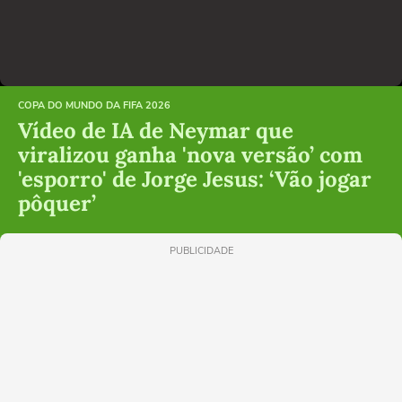
COPA DO MUNDO DA FIFA 2026
Vídeo de IA de Neymar que
viralizou ganha 'nova versão’ com
'esporro' de Jorge Jesus: ‘Vão jogar
pôquer’
PUBLICIDADE