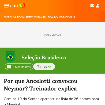
MAPA ASTRAL
TERRA MAIL
CENTRAL DO ASSINANTE
PUBLICIDADE
Seleção Brasileira
Times
Favoritar Time
Selecione o time para ver as notícias
Por que Ancelotti convocou
Neymar? Treinador explica
Camisa 10 do Santos apareceu na lista de 26 nomes para
o Mundial