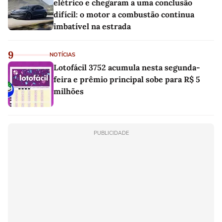
elétrico e chegaram a uma conclusão
difícil: o motor a combustão continua
imbatível na estrada
9
NOTÍCIAS
Lotofácil 3752 acumula nesta segunda-
feira e prêmio principal sobe para R$ 5
milhões
PUBLICIDADE