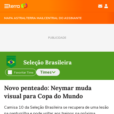
MAPA ASTRAL
TERRA MAIL
CENTRAL DO ASSINANTE
PUBLICIDADE
Seleção Brasileira
Times
Favoritar Time
Selecione o time para ver as notícias
Novo penteado: Neymar muda
visual para Copa do Mundo
Camisa 10 da Seleção Brasileira se recupera de uma lesão
na panturrilha e pode voltar aos treinos na próxima