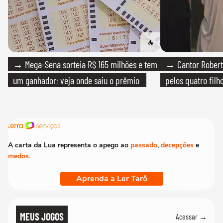
→ Mega-Sena sorteia R$ 165 milhões e tem
→ Cantor Roberto
um ganhador; veja onde saiu o prêmio
pelos quatro filho
A carta da Lua representa o apego ao
passado
,
decepções
e
medos
.
Aprenda a Ler Tarô
MEUS JOGOS
Acessar →