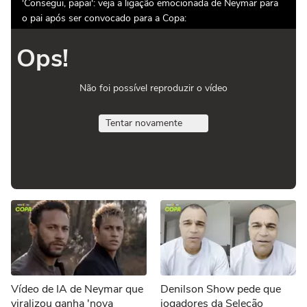
'Consegui, papai': veja a ligação emocionada de Neymar para
o pai após ser convocado para a Copa:
Ops!
Não foi possível reproduzir o vídeo
Tentar novamente
Vídeo de IA de Neymar que
Denilson Show pede que
viralizou ganha 'nova
jogadores da Seleção