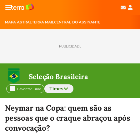
MAPA ASTRAL
TERRA MAIL
CENTRAL DO ASSINANTE
PUBLICIDADE
Seleção Brasileira
Times
Favoritar Time
Selecione o time para ver as notícias
Neymar na Copa: quem são as
pessoas que o craque abraçou após
convocação?