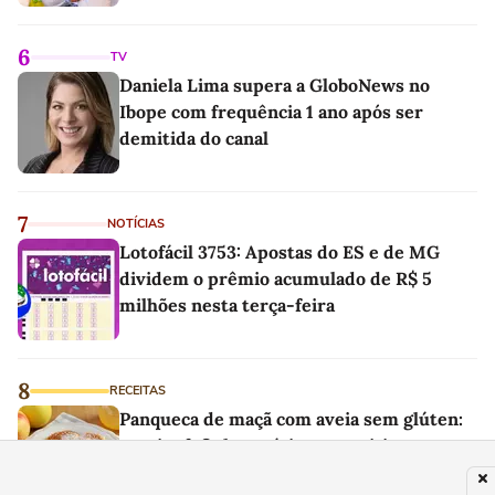
6
TV
Daniela Lima supera a GloboNews no
Ibope com frequência 1 ano após ser
demitida do canal
7
NOTÍCIAS
Lotofácil 3753: Apostas do ES e de MG
dividem o prêmio acumulado de R$ 5
milhões nesta terça-feira
8
RECEITAS
Panqueca de maçã com aveia sem glúten:
receita fofinha, prática e nutritiva para o
café da manhã