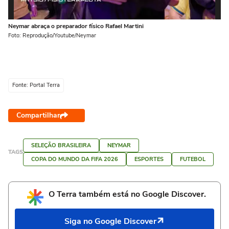
Neymar abraça o preparador físico Rafael Martini
Ne
Foto: Reprodução/Youtube/Neymar
Fo
Fonte: Portal Terra
Compartilhar
SELEÇÃO BRASILEIRA
NEYMAR
TAGS
COPA DO MUNDO DA FIFA 2026
ESPORTES
FUTEBOL
O Terra também está no Google Discover.
Siga no Google Discover