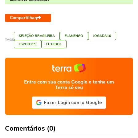
Compartilhar
SELEÇÃO BRASILEIRA
FLAMENGO
JOGADA10
TAGS
ESPORTES
FUTEBOL
Entre com sua conta Google e tenha um
Terra só seu
Comentários (0)