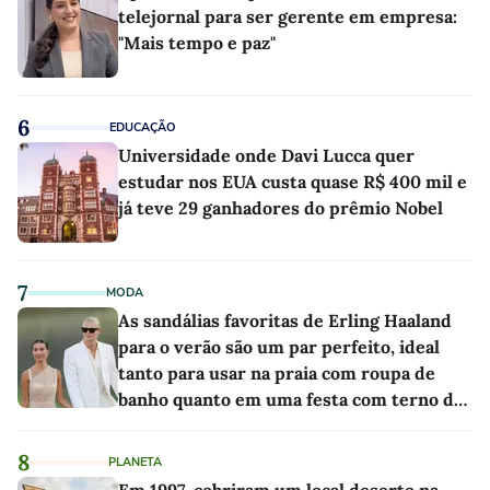
telejornal para ser gerente em empresa:
"Mais tempo e paz"
6
EDUCAÇÃO
Universidade onde Davi Lucca quer
estudar nos EUA custa quase R$ 400 mil e
já teve 29 ganhadores do prêmio Nobel
7
MODA
As sandálias favoritas de Erling Haaland
para o verão são um par perfeito, ideal
tanto para usar na praia com roupa de
banho quanto em uma festa com terno de
linho
8
PLANETA
Em 1997, cobriram um local deserto na