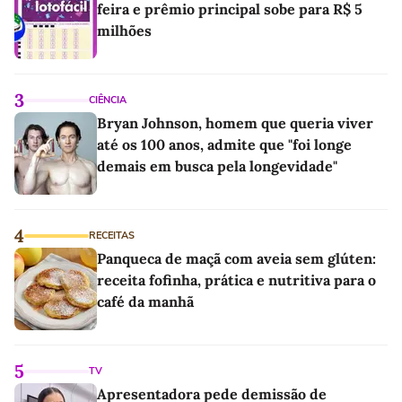
feira e prêmio principal sobe para R$ 5
milhões
3
CIÊNCIA
Bryan Johnson, homem que queria viver
até os 100 anos, admite que "foi longe
demais em busca pela longevidade"
4
RECEITAS
Panqueca de maçã com aveia sem glúten:
receita fofinha, prática e nutritiva para o
café da manhã
5
TV
Apresentadora pede demissão de