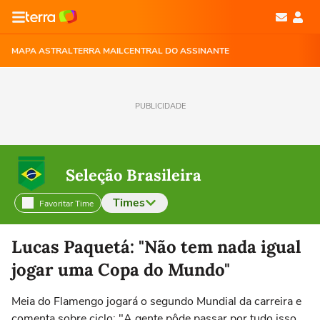
MAPA ASTRAL
TERRA MAIL
CENTRAL DO ASSINANTE
PUBLICIDADE
Seleção Brasileira
Times
Favoritar Time
Selecione o time para ver as notícias
Lucas Paquetá: "Não tem nada igual
jogar uma Copa do Mundo"
Meia do Flamengo jogará o segundo Mundial da carreira e
comenta sobre ciclo: "A gente pôde passar por tudo isso