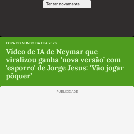
Tentar novamente
COPA DO MUNDO DA FIFA 2026
Vídeo de IA de Neymar que
viralizou ganha 'nova versão’ com
'esporro' de Jorge Jesus: ‘Vão jogar
pôquer’
PUBLICIDADE