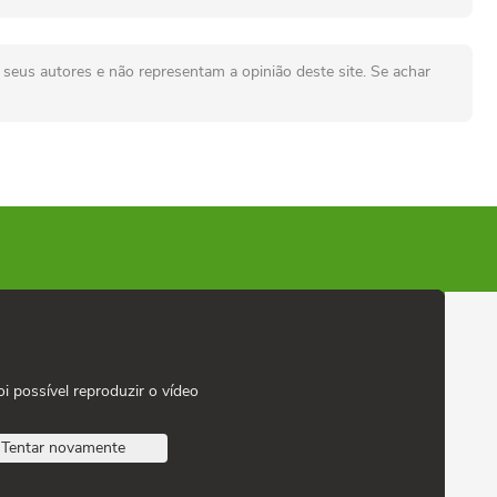
seus autores e não representam a opinião deste site. Se achar
oi possível reproduzir o vídeo
Tentar novamente