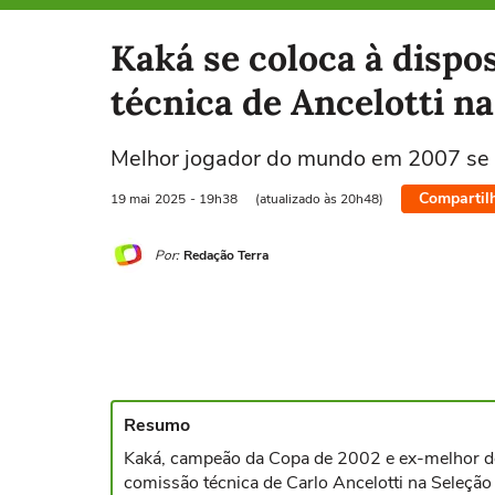
Selecione o time para ver as notícias
Kaká se coloca à dispo
técnica de Ancelotti n
Melhor jogador do mundo em 2007 se 
Compartil
19 mai
2025
- 19h38
(atualizado às 20h48)
Por:
Redação Terra
Resumo
Kaká, campeão da Copa de 2002 e ex-melhor do
comissão técnica de Carlo Ancelotti na Seleção 