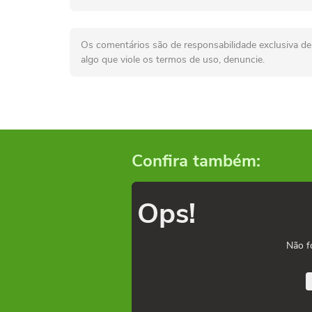
Os comentários são de responsabilidade exclusiva de 
algo que viole os termos de uso, denuncie.
Confira também:
Ops!
Não f