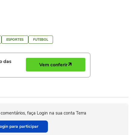
ESPORTES
FUTEBOL
ro das
Vem conferir
 comentários, faça Login na sua conta Terra
ogin para participar