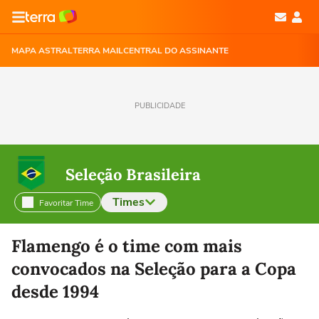
MAPA ASTRAL
TERRA MAIL
CENTRAL DO ASSINANTE
PUBLICIDADE
Seleção Brasileira
Times
Favoritar Time
Selecione o time para ver as notícias
Flamengo é o time com mais
convocados na Seleção para a Copa
desde 1994