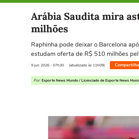
Selecione o time para ver as notícias
Arábia Saudita mira as
milhões
Raphinha pode deixar o Barcelona apó
estudam oferta de R$ 510 milhões pelo
Compartilha
9 jun
2026
- 07h30
(atualizado às 11h09)
Por:
Esporte News Mundo / Licenciado de Esporte News Mun