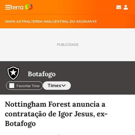
MAPA ASTRAL
TERRA MAIL
CENTRAL DO ASSINANTE
PUBLICIDADE
Botafogo
Times
Favoritar Time
Selecione o time para ver as notícias
Nottingham Forest anuncia a
contratação de Igor Jesus, ex-
Botafogo