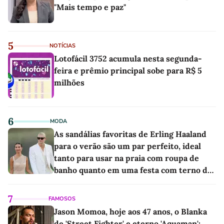
"Mais tempo e paz"
5
NOTÍCIAS
Lotofácil 3752 acumula nesta segunda-
feira e prêmio principal sobe para R$ 5
milhões
6
MODA
As sandálias favoritas de Erling Haaland
para o verão são um par perfeito, ideal
tanto para usar na praia com roupa de
banho quanto em uma festa com terno de
linho
7
FAMOSOS
Jason Momoa, hoje aos 47 anos, o Blanka
de 'Street Fighter' e eterno 'Aquaman':