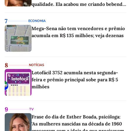
qualidade. Ela acabou me criando bebendo
as melhores'
7
ECONOMIA
Mega-Sena não tem vencedores e prêmio
acumula em R$ 135 milhões; veja dezenas
8
NOTÍCIAS
Lotofácil 3752 acumula nesta segunda-
feira e prêmio principal sobe para R$ 5
milhões
9
TV
Frase do dia de Esther Boada, psicóloga:
'As mulheres nascidas na década de 1960
cresceram com a ideia de que precisavam