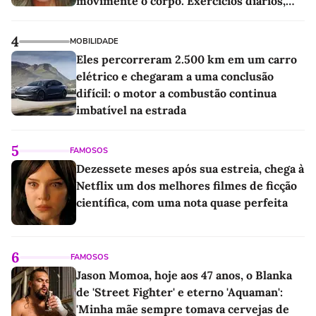
movimente o corpo. Exercícios diários,
mesmo pequenos, são libertadores'
4
MOBILIDADE
Eles percorreram 2.500 km em um carro
elétrico e chegaram a uma conclusão
difícil: o motor a combustão continua
imbatível na estrada
5
FAMOSOS
Dezessete meses após sua estreia, chega à
Netflix um dos melhores filmes de ficção
científica, com uma nota quase perfeita
6
FAMOSOS
Jason Momoa, hoje aos 47 anos, o Blanka
de 'Street Fighter' e eterno 'Aquaman':
'Minha mãe sempre tomava cervejas de