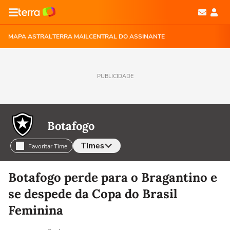
MAPA ASTRAL
TERRA MAIL
CENTRAL DO ASSINANTE
PUBLICIDADE
Botafogo
Times
Favoritar Time
Selecione o time para ver as notícias
Botafogo perde para o Bragantino e
se despede da Copa do Brasil
Feminina