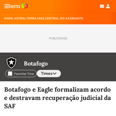
MAPA ASTRAL
TERRA MAIL
CENTRAL DO ASSINANTE
PUBLICIDADE
Botafogo
Times
Favoritar Time
Selecione o time para ver as notícias
Botafogo e Eagle formalizam acordo
e destravam recuperação judicial da
SAF