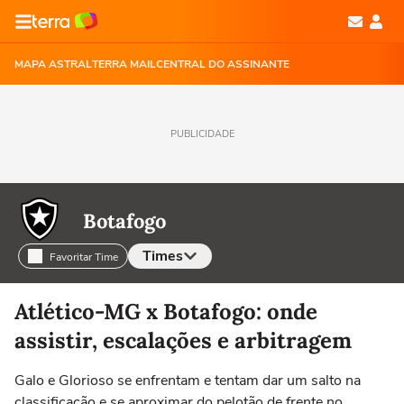
MAPA ASTRAL
TERRA MAIL
CENTRAL DO ASSINANTE
PUBLICIDADE
Botafogo
Times
Favoritar Time
Selecione o time para ver as notícias
Atlético-MG x Botafogo: onde
assistir, escalações e arbitragem
Galo e Glorioso se enfrentam e tentam dar um salto na
classificação e se aproximar do pelotão de frente no