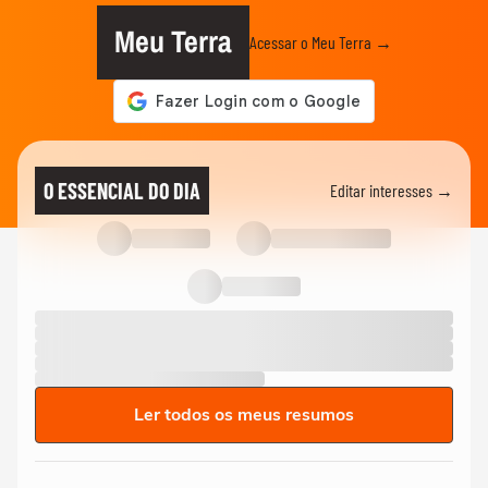
Meu Terra
Acessar o Meu Terra →
O ESSENCIAL DO DIA
Editar interesses →
Ler todos os meus resumos