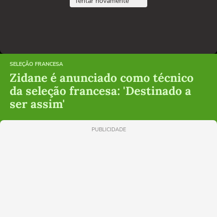
Tentar novamente
SELEÇÃO FRANCESA
Zidane é anunciado como técnico
da seleção francesa: 'Destinado a
ser assim'
PUBLICIDADE