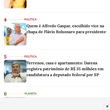
4
POLÍTICA
Quem é Alfredo Gaspar, escolhido vice na
chapa de Flávio Bolsonaro para presidente
5
POLÍTICA
Terrenos, casa e apartamento: Datena
registra patrimônio de R$ 35 milhões em
candidatura a deputado federal por SP
6
PLANETA
Em 1997, cobriram um local deserto na
Costa Rica com 12.000 toneladas de cascas