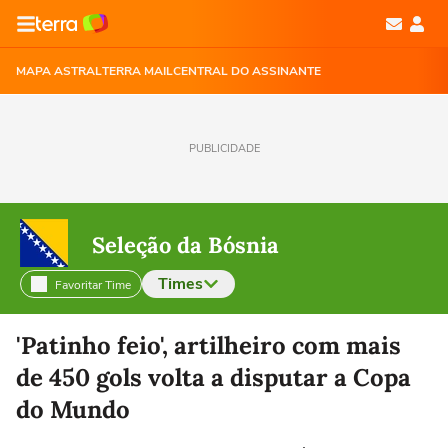
MAPA ASTRAL
TERRA MAIL
CENTRAL DO ASSINANTE
PUBLICIDADE
Seleção da Bósnia
Times
Favoritar Time
Selecione o time para ver as notícias
'Patinho feio', artilheiro com mais
de 450 gols volta a disputar a Copa
do Mundo