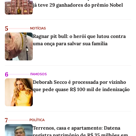
já teve 29 ganhadores do prêmio Nobel
5
NOTÍCIAS
Ragnar pit bull: o herói que lutou contra
uma onça para salvar sua família
6
FAMOSOS
Deborah Secco é processada por vizinho
que pede quase R$ 100 mil de indenização
7
POLÍTICA
Terrenos, casa e apartamento: Datena
registra patrimônio de R$ 35 milhões em