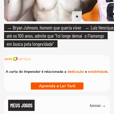
→ Bryan Johnson, homem que queria viver
→ Luiz Henrique
até os 100 anos, admite que "foi longe demais
o Flamengo
em busca pela longevidade"
A carta do Imperador é relacionada a
dedicação
e
estabilidade
.
Aprenda a Ler Tarô
MEUS JOGOS
Acessar →