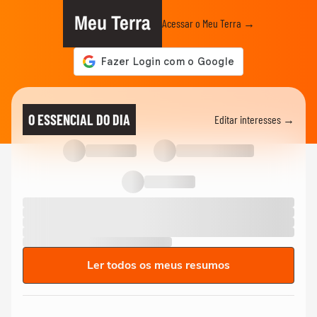
Meu Terra
Acessar o Meu Terra →
O ESSENCIAL DO DIA
Editar interesses →
Ler todos os meus resumos