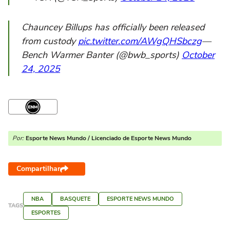
Chauncey Billups has officially been released
from custody
pic.twitter.com/AWgQHSbczg
—
Bench Warmer Banter (@bwb_sports)
October
24, 2025
Por:
Esporte News Mundo / Licenciado de Esporte News Mundo
Compartilhar
NBA
BASQUETE
ESPORTE NEWS MUNDO
TAGS
ESPORTES