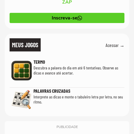
ZAP
Inscreva-se
MEUS JOGOS
Acessar →
TERMO
Descubra a palavra do dia em até 6 tentativas. Observe as
dicas e avance até acertar.
PALAVRAS CRUZADAS
Interprete as dicas e monte o tabuleiro letra por letra, no seu
ritmo.
PUBLICIDADE