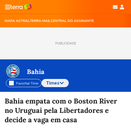
MAPA ASTRAL
TERRA MAIL
CENTRAL DO ASSINANTE
PUBLICIDADE
Bahia
Times
Favoritar Time
Selecione o time para ver as notícias
Bahia empata com o Boston River
no Uruguai pela Libertadores e
decide a vaga em casa