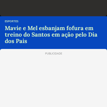
ESPORTES
Mavie e Mel esbanjam fofura em
treino do Santos em ação pelo Dia
dos Pais
PUBLICIDADE