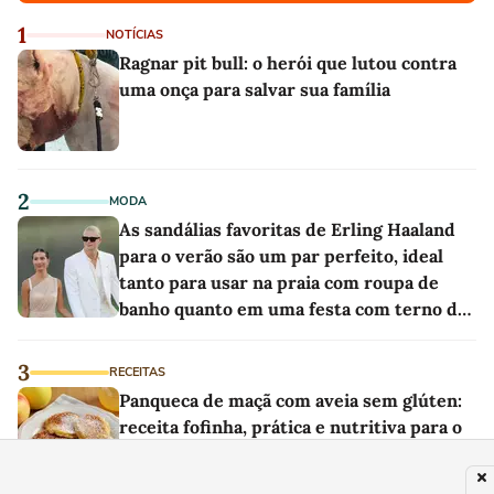
1
NOTÍCIAS
Ragnar pit bull: o herói que lutou contra
uma onça para salvar sua família
2
MODA
As sandálias favoritas de Erling Haaland
para o verão são um par perfeito, ideal
tanto para usar na praia com roupa de
banho quanto em uma festa com terno de
linho
3
RECEITAS
Panqueca de maçã com aveia sem glúten:
receita fofinha, prática e nutritiva para o
café da manhã