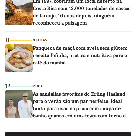
Em 1997, cobriram um local deserto na
Costa Rica com 12.000 toneladas de cascas
de laranja; 16 anos depois, ninguém
reconheceu a paisagem
11
RECEITAS
Panqueca de maçã com aveia sem glúten:
receita fofinha, prática e nutritiva para o
café da manhã
12
MODA
As sandálias favoritas de Erling Haaland
para o verão são um par perfeito, ideal
tanto para usar na praia com roupa de
banho quanto em uma festa com terno de
linho