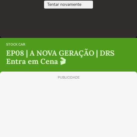
Tentar novamente
STOCK CAR
EP08 | A NOVA GERAÇÃO | DRS
Entra em Cena 🎬
PUBLICIDADE