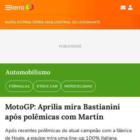
MAPA ASTRAL
TERRA MAIL
CENTRAL DO ASSINANTE
PUBLICIDADE
Automobilismo
FÓRMULA1
STOCK CAR
MOTOCICLISMO
MotoGP: Aprilia mira Bastianini
após polêmicas com Martín
Após recentes polêmicas do atual campeão com a fábrica
de Noale, a equipe mira uma line-up 100% italiana.