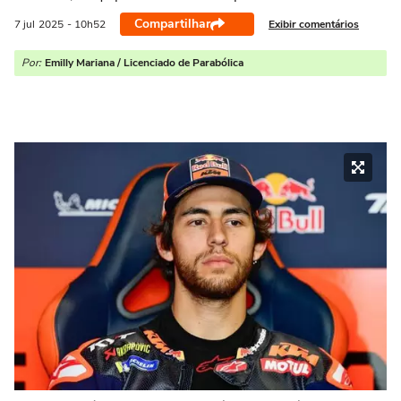
Compartilhar
Exibir comentários
7 jul
2025
- 10h52
Por:
Emilly Mariana / Licenciado de Parabólica