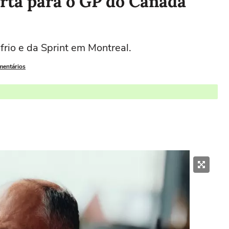
lerta para o GP do Canadá
frio e da Sprint em Montreal.
mentários