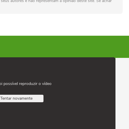
seus autores e não representam a opinião deste site. Se achar
oi possível reproduzir o vídeo
Tentar novamente