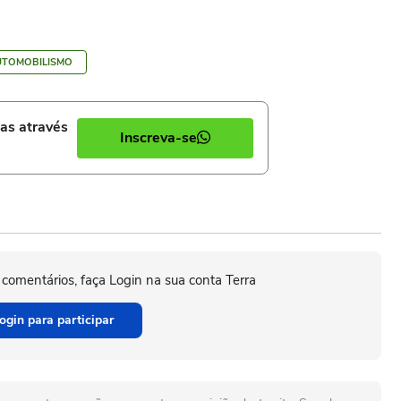
UTOMOBILISMO
ias através
Inscreva-se
 comentários, faça Login na sua conta Terra
ogin para participar