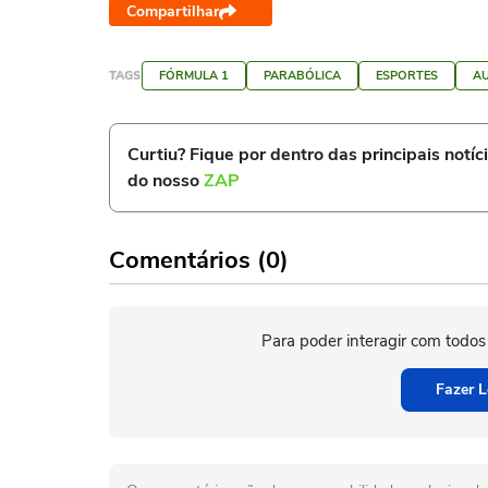
Compartilhar
TAGS
FÓRMULA 1
PARABÓLICA
ESPORTES
A
Curtiu? Fique por dentro das principais notíc
do nosso
ZAP
Comentários (0)
Para poder interagir com todos
Fazer L