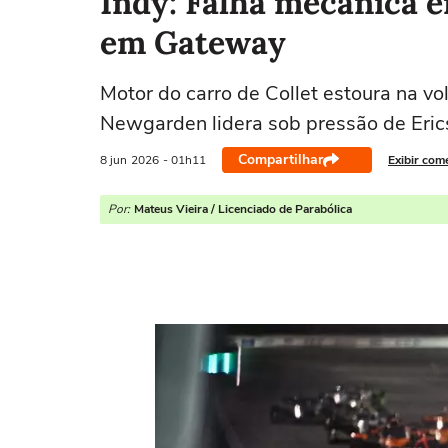
Indy: Falha mecânica e
em Gateway
Motor do carro de Collet estoura na v
Newgarden lidera sob pressão de Eri
Compartilhar
8 jun
2026
- 01h11
Exibir com
Por:
Mateus Vieira / Licenciado de Parabólica