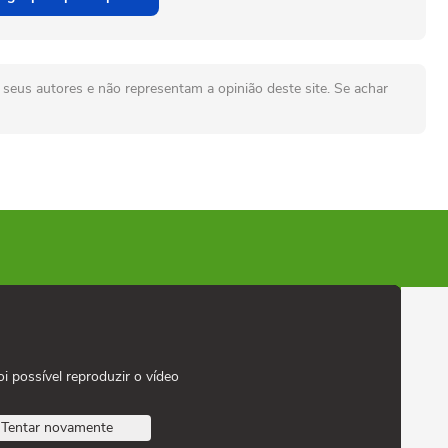
seus autores e não representam a opinião deste site. Se achar
oi possível reproduzir o vídeo
Tentar novamente