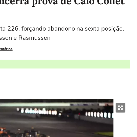
ncerra prova de Caio Collet
olta 226, forçando abandono na sexta posição.
csson e Rasmussen
entários