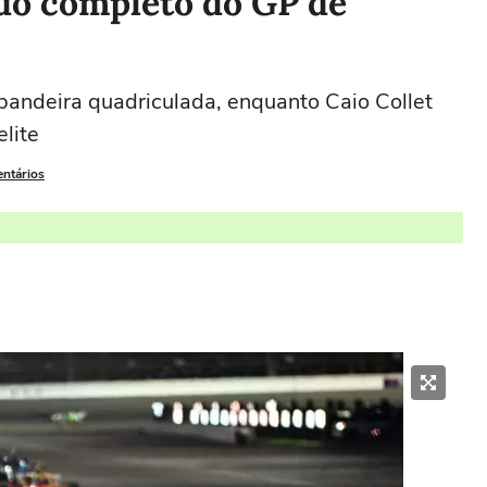
ado completo do GP de
bandeira quadriculada, enquanto Caio Collet
lite
entários