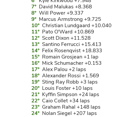
Kyle Kirkwood +7.948
David Malukas +8.368
Will Power +9.337
Marcus Armstrong +9.725
Christian Lundgaard +10.040
Pato O'Ward +10.869
Scott Dixon +11.528
Santino Ferrucci +15.413
Felix Rosenqvist +18.833
Romain Grosjean +1 lap
Mick Schumacher +0.153
Alex Palou +2 laps
Alexander Rossi +1.569
Sting Ray Robb +3 laps
Louis Foster +10 laps
Kyffin Simpson +24 laps
Caio Collet +34 laps
Graham Rahal +148 laps
Nolan Siegel +207 laps