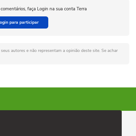
 comentários, faça Login na sua conta Terra
ogin para participar
seus autores e não representam a opinião deste site. Se achar