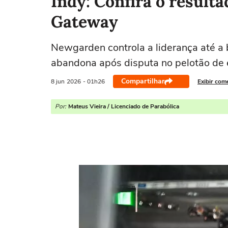
Indy: Confira o result
Gateway
Newgarden controla a liderança até a 
abandona após disputa no pelotão de e
Compartilhar
8 jun
2026
- 01h26
Exibir com
Por:
Mateus Vieira / Licenciado de Parabólica