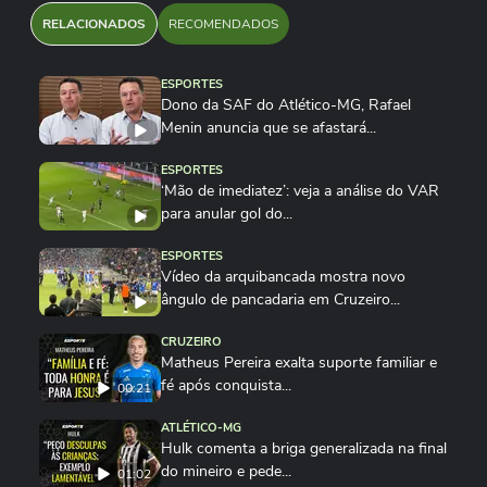
RELACIONADOS
RECOMENDADOS
ESPORTES
Dono da SAF do Atlético-MG, Rafael
Menin anuncia que se afastará...
ESPORTES
‘Mão de imediatez’: veja a análise do VAR
para anular gol do...
ESPORTES
Vídeo da arquibancada mostra novo
ângulo de pancadaria em Cruzeiro...
CRUZEIRO
Matheus Pereira exalta suporte familiar e
fé após conquista...
00:21
ATLÉTICO-MG
Hulk comenta a briga generalizada na final
do mineiro e pede...
01:02