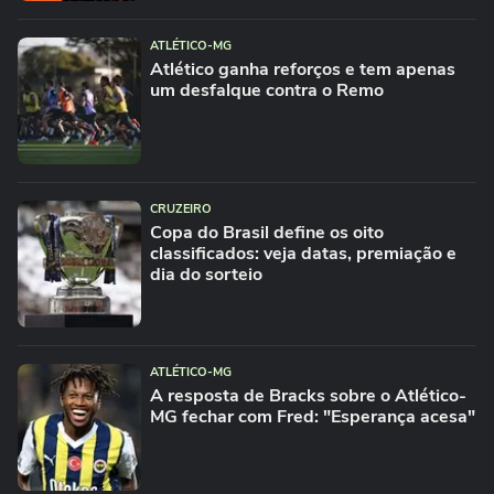
desempenho e pede respeito
02:05
ATLÉTICO-MG
ATLÉTICO-MG
Atlético ganha reforços e tem apenas
Rony diz que o Galo vai arrancar no
um desfalque contra o Remo
Brasileirão
01:34
ATLÉTICO-MG
Dudu fala sobre reencontro com torcida
do Galo e promete retribuir...
02:39
CRUZEIRO
Copa do Brasil define os oito
ATLÉTICO-MG
Hulk reclama da sequencia de jogos e do
classificados: veja datas, premiação e
dia do sorteio
cansaço
02:03
FUTEBOL
Neymar chora ao se machucar mais uma
vez pelo Santos
ATLÉTICO-MG
A resposta de Bracks sobre o Atlético-
MG fechar com Fred: "Esperança acesa"