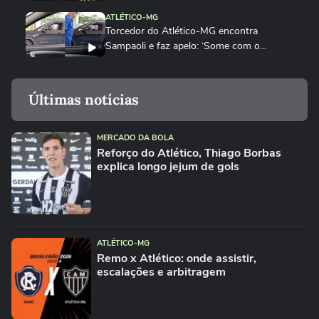
ATLÉTICO-MG
Torcedor do Atlético-MG encontra
Sampaoli e faz apelo: ‘Some com o...
FUTEBOL
Palmeiras x Atlético-MG: CBF divulga
Últimas notícias
áudio do VAR da expulsão de...
FUTEBOL
MERCADO DA BOLA
CBF divulga áudio do VAR sobre lance
Reforço do Atlético, Thiago Borbas
polêmico em Fortaleza x...
explica longo jejum de gols
ESPORTES
Lyanco se manifesta sobre discussão com
torcedores do Atlético-MG:...
FUTEBOL
ATLÉTICO-MG
Diogo Nogueira se irrita, interrompe show
Remo x Atlético: onde assistir,
escalações e arbitragem
e xinga torcedores do...
ATLÉTICO-MG
Igor Gomes rebate críticas, defende seu