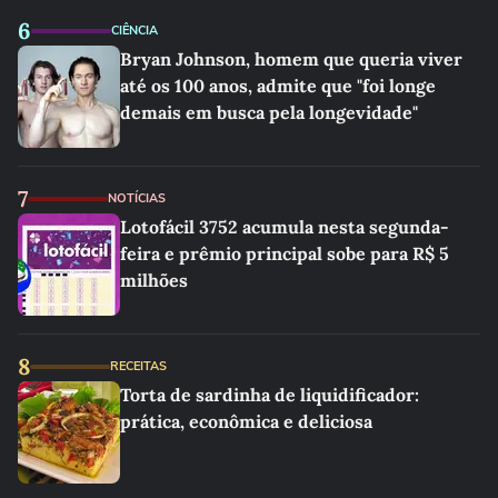
6
CIÊNCIA
Bryan Johnson, homem que queria viver
até os 100 anos, admite que "foi longe
demais em busca pela longevidade"
7
NOTÍCIAS
Lotofácil 3752 acumula nesta segunda-
feira e prêmio principal sobe para R$ 5
milhões
8
RECEITAS
Torta de sardinha de liquidificador:
prática, econômica e deliciosa