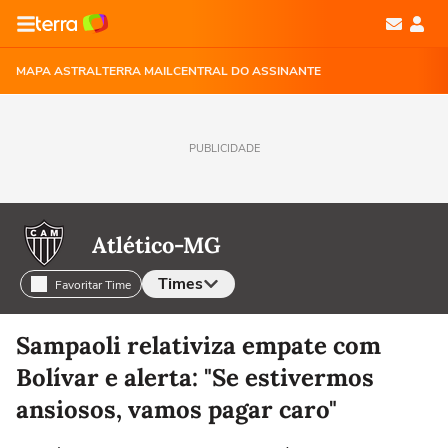
MAPA ASTRAL
TERRA MAIL
CENTRAL DO ASSINANTE
PUBLICIDADE
Atlético-MG
Times
Favoritar Time
Selecione o time para ver as notícias
Sampaoli relativiza empate com
Bolívar e alerta: "Se estivermos
ansiosos, vamos pagar caro"