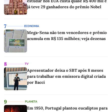
estudar nos EUA custa quase R$ 400 mil e
já teve 29 ganhadores do prêmio Nobel
7
ECONOMIA
Mega-Sena não tem vencedores e prêmio
acumula em R$ 135 milhões; veja dezenas
8
TV
Apresentador deixa o SBT após 8 meses
para trabalhar em emissora digital criada
por Bacci
9
PLANETA
Em 1950, Portugal plantou eucaliptos para