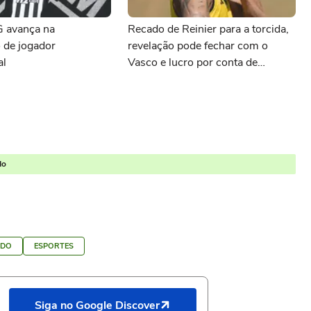
G avança na
Recado de Reinier para a torcida,
 de jogador
revelação pode fechar com o
al
Vasco e lucro por conta de
Preciado: as últimas notícias do
Atlético-MG
do
NDO
ESPORTES
Siga no Google Discover