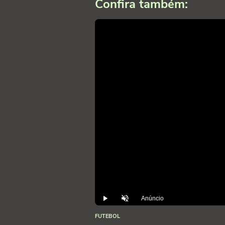
Confira também:
Anúncio
Play
Desmutar
FUTEBOL