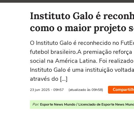
Selecione o time para ver as notícias
Instituto Galo é reco
como o maior projeto so
O Instituto Galo é reconhecido no Fut
futebol brasileiro.A premiação reforç
social na América Latina. Foi realizad
Instituto Galo é uma instituição volta
através do […]
Compartilh
23 jun
2025
- 09h57
(atualizado às 09h58)
Por:
Esporte News Mundo / Licenciado de Esporte News Mun