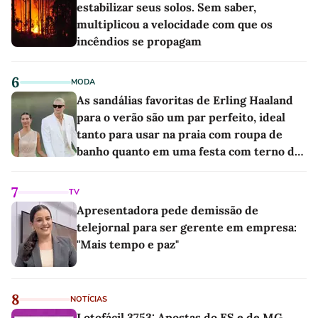
estabilizar seus solos. Sem saber,
multiplicou a velocidade com que os
incêndios se propagam
6
MODA
As sandálias favoritas de Erling Haaland
para o verão são um par perfeito, ideal
tanto para usar na praia com roupa de
banho quanto em uma festa com terno de
linho
7
TV
Apresentadora pede demissão de
telejornal para ser gerente em empresa:
"Mais tempo e paz"
8
NOTÍCIAS
Lotofácil 3753: Apostas do ES e de MG