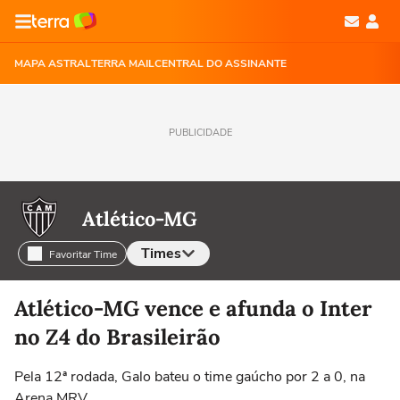
MAPA ASTRAL
TERRA MAIL
CENTRAL DO ASSINANTE
PUBLICIDADE
Atlético-MG
Times
Favoritar Time
Selecione o time para ver as notícias
Atlético-MG vence e afunda o Inter
no Z4 do Brasileirão
Pela 12ª rodada, Galo bateu o time gaúcho por 2 a 0, na
Arena MRV