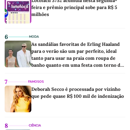
Lotofácil 3752 acumula nesta segunda-
feira e prêmio principal sobe para R$ 5
milhões
6
MODA
As sandálias favoritas de Erling Haaland
para o verão são um par perfeito, ideal
tanto para usar na praia com roupa de
banho quanto em uma festa com terno de
linho
7
FAMOSOS
Deborah Secco é processada por vizinho
que pede quase R$ 100 mil de indenização
8
CIÊNCIA