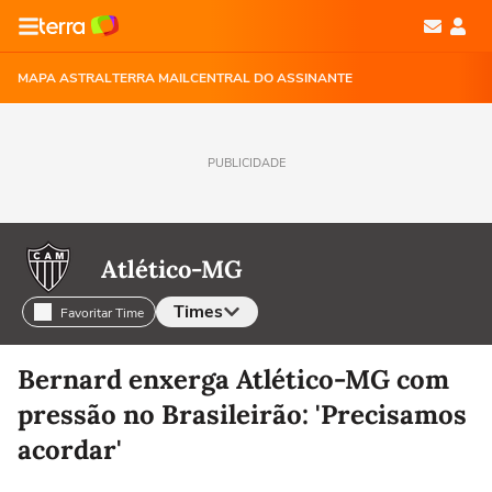
MAPA ASTRAL
TERRA MAIL
CENTRAL DO ASSINANTE
PUBLICIDADE
Atlético-MG
Times
Favoritar Time
Selecione o time para ver as notícias
Bernard enxerga Atlético-MG com
pressão no Brasileirão: 'Precisamos
acordar'