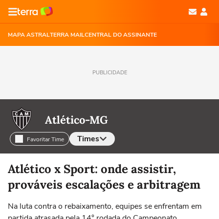
MAPA ASTRAL
TERRA MAIL
CENTRAL DO ASSINANTE
PUBLICIDADE
Atlético-MG
Times
Favoritar Time
Selecione o time para ver as notícias
Atlético x Sport: onde assistir,
prováveis escalações e arbitragem
Na luta contra o rebaixamento, equipes se enfrentam em
partida atrasada pela 14° rodada do Campeonato