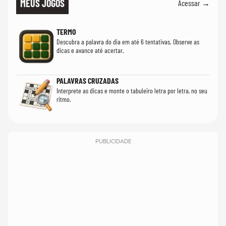
MEUS JOGOS
Acessar →
TERMO
Descubra a palavra do dia em até 6 tentativas. Observe as
dicas e avance até acertar.
PALAVRAS CRUZADAS
Interprete as dicas e monte o tabuleiro letra por letra, no seu
ritmo.
PUBLICIDADE