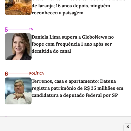
de laranja; 16 anos depois, ninguém
reconheceu a paisagem
5
TV
Daniela Lima supera a GloboNews no
Ibope com frequência 1 ano após ser
demitida do canal
6
POLÍTICA
Terrenos, casa e apartamento: Datena
registra patrimônio de R$ 35 milhões em
candidatura a deputado federal por SP
7
FAMOSOS
Frase do dia de Confúcio, famoso filósofo