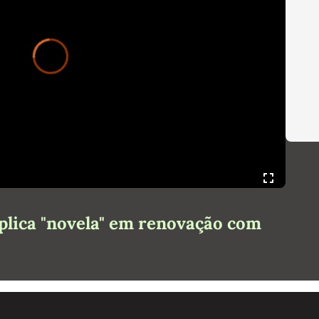
Video
Player
is
loading.
lica "novela" em renovação com