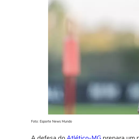
Foto: Esporte News Mundo
A defesa do
Atlético-MG
prepara um p