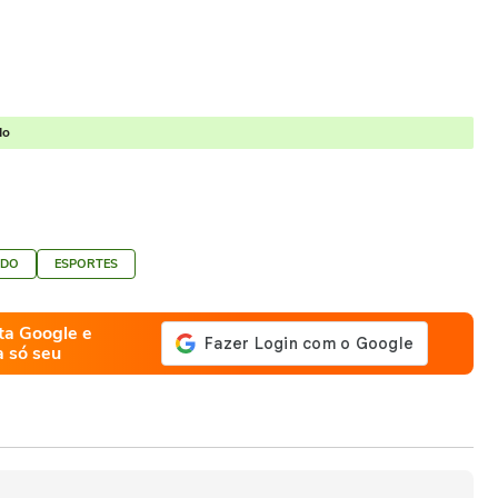
do
NDO
ESPORTES
ta Google e
a só seu