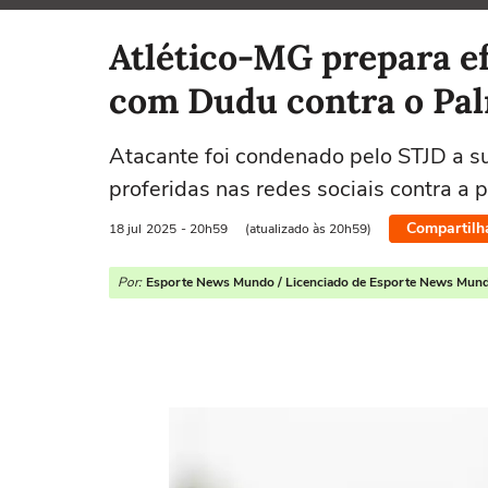
Selecione o time para ver as notícias
Atlético-MG prepara ef
com Dudu contra o Pa
Atacante foi condenado pelo STJD a s
proferidas nas redes sociais contra a 
Compartilh
18 jul
2025
- 20h59
(atualizado às 20h59)
Por:
Esporte News Mundo / Licenciado de Esporte News Mun