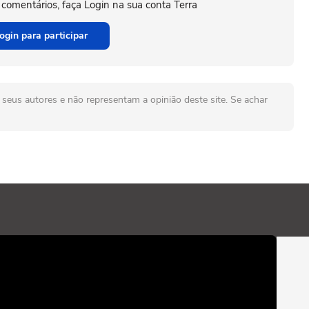
 comentários, faça Login na sua conta Terra
ogin para participar
seus autores e não representam a opinião deste site. Se achar