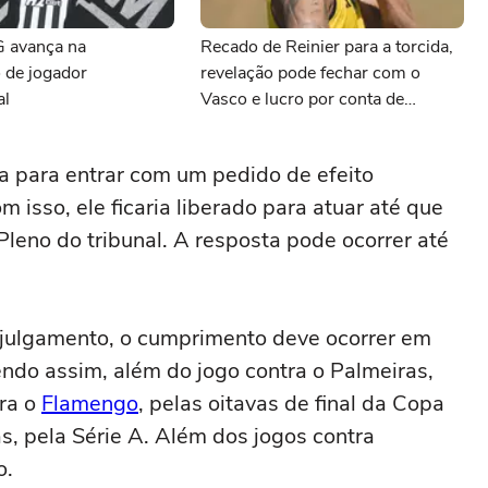
G avança na
Recado de Reinier para a torcida,
 de jogador
revelação pode fechar com o
al
Vasco e lucro por conta de
Preciado: as últimas notícias do
Atlético-MG
a para entrar com um pedido de efeito
 isso, ele ficaria liberado para atuar até que
leno do tribunal. A resposta pode ocorrer até
o julgamento, o cumprimento deve ocorrer em
ndo assim, além do jogo contra o Palmeiras,
ra o
Flamengo
, pelas oitavas de final da Copa
as, pela Série A. Além dos jogos contra
o.