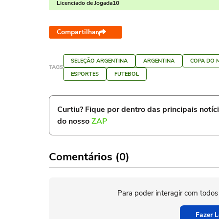
Licenciado de Jogada10
Compartilhar
SELEÇÃO ARGENTINA
ARGENTINA
COPA DO M
TAGS
ESPORTES
FUTEBOL
Curtiu? Fique por dentro das principais notíc
do nosso
ZAP
Comentários (0)
Para poder interagir com todos
Fazer L