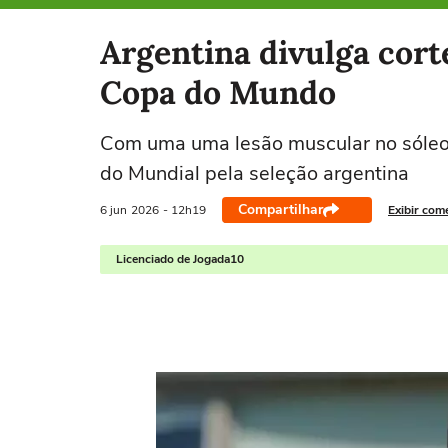
Selecione o time para ver as notícias
Argentina divulga cort
Copa do Mundo
Com uma uma lesão muscular no sóleo d
do Mundial pela seleção argentina
Compartilhar
6 jun
2026
- 12h19
Exibir com
Licenciado de Jogada10