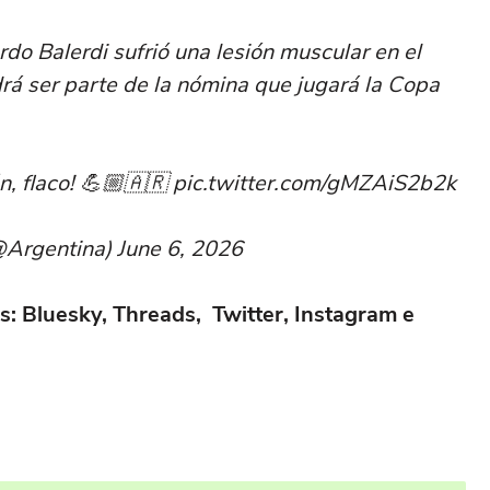
o Balerdi sufrió una lesión muscular en el
rá ser parte de la nómina que jugará la Copa
ón, flaco! 💪🏼🇦🇷 pic.twitter.com/gMZAiS2b2k
Argentina) June 6, 2026
is:
Bluesky
,
Threads
,
Twitter
,
Instagram
e