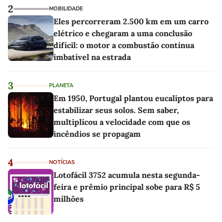
2
MOBILIDADE
Eles percorreram 2.500 km em um carro
elétrico e chegaram a uma conclusão
difícil: o motor a combustão continua
imbatível na estrada
3
PLANETA
Em 1950, Portugal plantou eucaliptos para
estabilizar seus solos. Sem saber,
multiplicou a velocidade com que os
incêndios se propagam
4
NOTÍCIAS
Lotofácil 3752 acumula nesta segunda-
feira e prêmio principal sobe para R$ 5
milhões