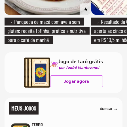
→ Panqueca de maçã com aveia sem
→ Resultado da 
glúten: receita fofinha, prática e nutritiva
acerta as cinco 
para o café da manhã
em R$ 10,5 milhõ
Jogo de tarô grátis
por André Mantovanni
Jogar agora
MEUS JOGOS
Acessar →
TERMO