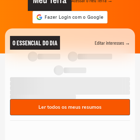
Meu Terra
Acessar o Meu Terra →
O ESSENCIAL DO DIA
Editar interesses →
Ler todos os meus resumos