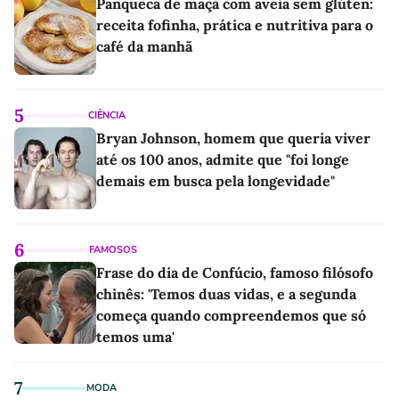
Panqueca de maçã com aveia sem glúten:
receita fofinha, prática e nutritiva para o
café da manhã
5
CIÊNCIA
Bryan Johnson, homem que queria viver
até os 100 anos, admite que "foi longe
demais em busca pela longevidade"
6
FAMOSOS
Frase do dia de Confúcio, famoso filósofo
chinês: 'Temos duas vidas, e a segunda
começa quando compreendemos que só
temos uma'
7
MODA