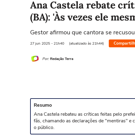
Ana Castela rebate crít
(BA): 'Às vezes ele mes
Gestor afirmou que cantora se recusou
Compartilh
27 jun
2025
- 21h40
(atualizado às 21h44)
Por:
Redação Terra
Resumo
Ana Castela rebateu as críticas feitas pelo pref
fãs, chamando as declarações de "mentiras" e 
o público.