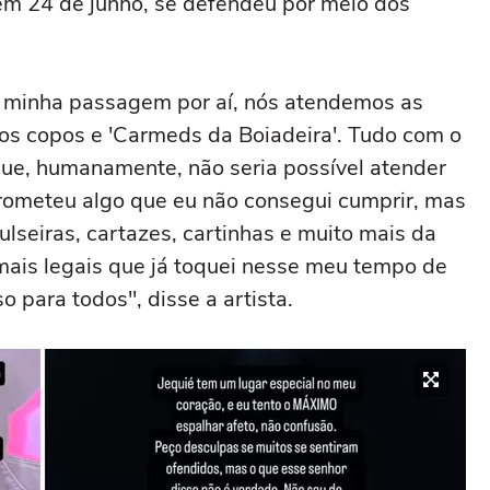
em 24 de junho, se defendeu por meio dos
te minha passagem por aí, nós atendemos as
mos copos e 'Carmeds da Boiadeira'. Tudo com o
que, humanamente, não seria possível atender
rometeu algo que eu não consegui cumprir, mas
ulseiras, cartazes, cartinhas e muito mais da
 mais legais que já toquei nesse meu tempo de
so para todos", disse a artista.