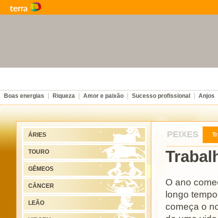
Boas energias
Riqueza
Amor e paixão
Sucesso profissional
Anjos
PEIXES
ÁRIES
T
Trabal
TOURO
GÊMEOS
O ano começ
CÂNCER
longo tempo 
LEÃO
começa o nov