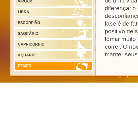
de uma vida 
VIRGEM
diferença: o
LIBRA
desconfianç
fase é de fa
ESCORPIÃO
positivo de 
SAGITÁRIO
tomar muito 
CAPRICÓRNIO
correr. O no
manter seus
AQUÁRIO
de renda, co
PEIXES
Especialment
ótimos e de
trazer algum
possa, fique
financeira.
trabalho, po
segundo sem
serão feitos