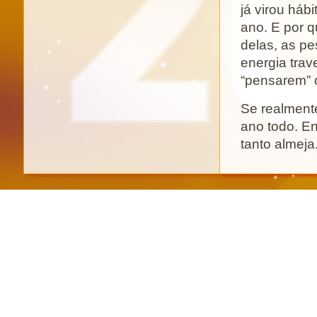
já virou háb
ano. E por 
delas, as pe
energia trav
“pensarem” o
Se realmente
ano todo. En
tanto almej
para o mundo
as simpatia
a que lhe tra