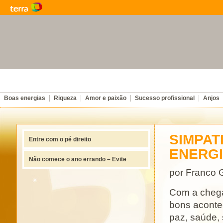
Boas energias
Riqueza
Amor e paixão
Sucesso profissional
Anjos
SIMPAT
Entre com o pé direito
ENERG
Não comece o ano errando – Evite
por Franco G
Com a chega
bons aconte
paz, saúde, 