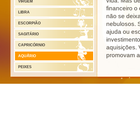
vida. Mas de
VIRGEM
financeiro o
LIBRA
não se deixa
nebulosos. S
ESCORPIÃO
ajuda ou eso
SAGITÁRIO
investimento
CAPRICÓRNIO
aquisições.
promovam a 
AQUÁRIO
virá mais fá
PEIXES
um mês mais
trabalho. Ju
em câncer p
promoções p
acontecer ne
beneficia o 
resultado d