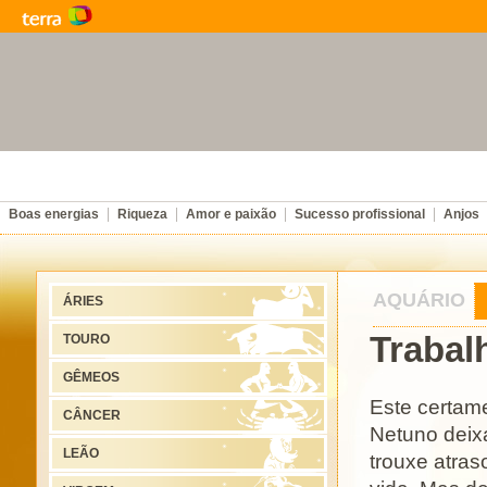
Boas energias
Riqueza
Amor e paixão
Sucesso profissional
Anjos
AQUÁRIO
ÁRIES
Trabal
TOURO
GÊMEOS
Este certam
CÂNCER
Netuno deixa
LEÃO
trouxe atras