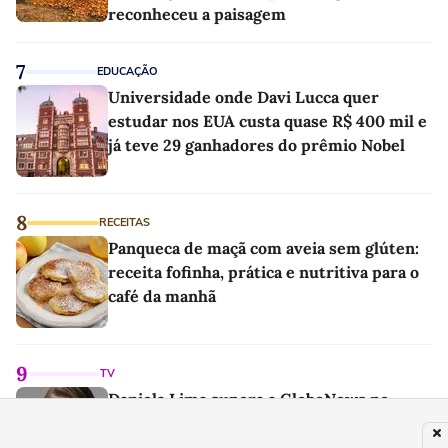
reconheceu a paisagem
7
EDUCAÇÃO
Universidade onde Davi Lucca quer
estudar nos EUA custa quase R$ 400 mil e
já teve 29 ganhadores do prêmio Nobel
8
RECEITAS
Panqueca de maçã com aveia sem glúten:
receita fofinha, prática e nutritiva para o
café da manhã
9
TV
Daniela Lima supera a GloboNews no
Ibope com frequência 1 ano após ser
demitida do canal