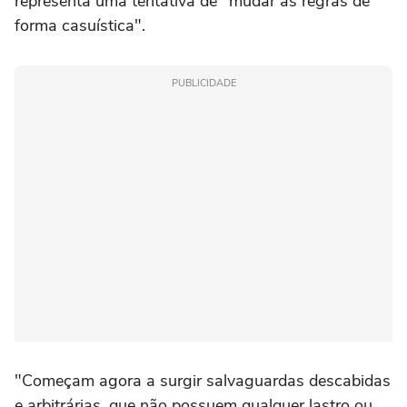
representa uma tentativa de "mudar as regras de
forma casuística".
PUBLICIDADE
"Começam agora a surgir salvaguardas descabidas
e arbitrárias, que não possuem qualquer lastro ou