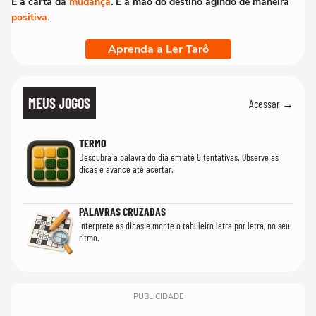
É a carta da
mudança
. É a mão do destino agindo de maneira
positiva
.
Aprenda a Ler Tarô
MEUS JOGOS
Acessar →
TERMO
Descubra a palavra do dia em até 6 tentativas. Observe as
dicas e avance até acertar.
PALAVRAS CRUZADAS
Interprete as dicas e monte o tabuleiro letra por letra, no seu
ritmo.
PUBLICIDADE