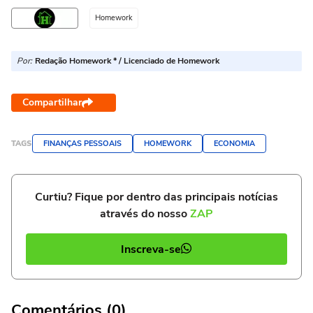
Homework
Por:
Redação Homework * / Licenciado de Homework
Compartilhar
TAGS
FINANÇAS PESSOAIS
HOMEWORK
ECONOMIA
Curtiu? Fique por dentro das principais notícias
através do nosso
ZAP
Inscreva-se
Comentários (0)