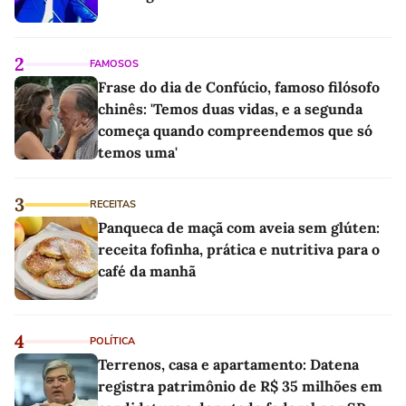
2
FAMOSOS
Frase do dia de Confúcio, famoso filósofo
chinês: 'Temos duas vidas, e a segunda
começa quando compreendemos que só
temos uma'
3
RECEITAS
Panqueca de maçã com aveia sem glúten:
receita fofinha, prática e nutritiva para o
café da manhã
4
POLÍTICA
Terrenos, casa e apartamento: Datena
registra patrimônio de R$ 35 milhões em