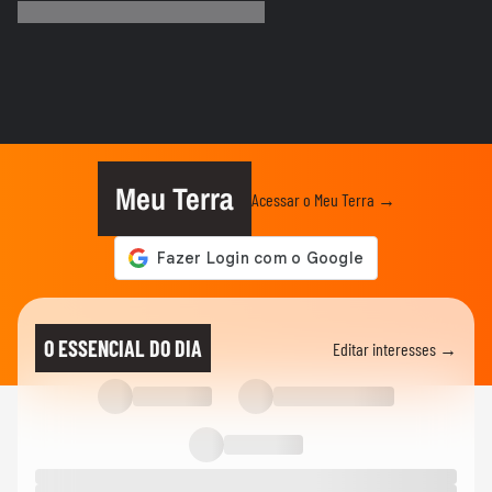
os brinquedos artesanais...
MEU NEGÓCIO
Por que um profissional do mercado
financeiro entraria na área de...
MEU NEGÓCIO
O que muda para bares e restaurantes
com a Reforma Tributária
Meu Terra
Acessar o Meu Terra →
CARREIRA
Mini CEOs: adolescentes buscam
formação empreendedora antes de...
MEU NEGÓCIO
Transporte executivo de luxo vira negócio
O ESSENCIAL DO DIA
Editar interesses →
rentável nos EUA
MEU NEGÓCIO
Como crescer sem aporte: investir no time
de vendas é a solução