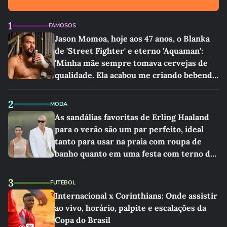
1
FAMOSOS
Jason Momoa, hoje aos 47 anos, o Blanka
de 'Street Fighter' e eterno 'Aquaman':
'Minha mãe sempre tomava cervejas de
qualidade. Ela acabou me criando bebendo
as melhores'
2
MODA
As sandálias favoritas de Erling Haaland
para o verão são um par perfeito, ideal
tanto para usar na praia com roupa de
banho quanto em uma festa com terno de
linho
3
FUTEBOL
Internacional x Corinthians: Onde assistir
ao vivo, horário, palpite e escalações da
Copa do Brasil