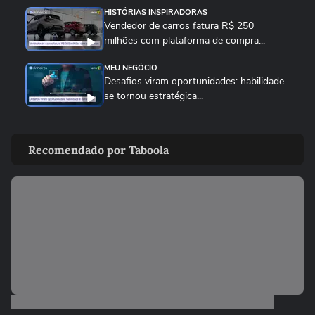
HISTÓRIAS INSPIRADORAS
Vendedor de carros fatura R$ 250
milhões com plataforma de compra...
MEU NEGÓCIO
Desafios viram oportunidades: habilidade
se tornou estratégica...
MEU NEGÓCIO
Gerir finanças no Brasil é muito mais
Recomendado por Taboola
complexo do que nos EUA
MEU NEGÓCIO
Ser pai de filho neurodivergente e dono de
marca de brinquedos...
MEU NEGÓCIO
Como empresas de brinquedos artesanais
crescem em 2026?...
MEU NEGÓCIO
Quais os gatilhos de criatividade e como