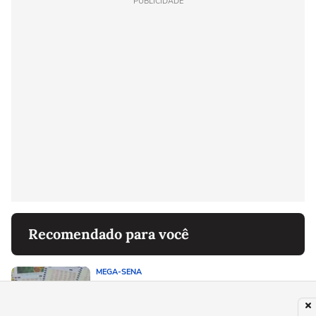
PUBLICIDADE
Recomendado para você
MEGA-SENA
Mega-Sena não tem vencedores e
prêmio acumula em R$ 150 milhões;
veja as dezenas