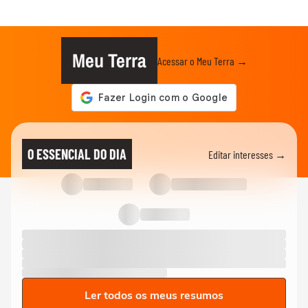
Meu Terra
Acessar o Meu Terra →
O ESSENCIAL DO DIA
Editar interesses →
Ler todos os meus resumos