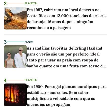
2
PLANETA
Em 1997, cobriram um local deserto na
Costa Rica com 12.000 toneladas de cascas
de laranja; 16 anos depois, ninguém
reconheceu a paisagem
3
MODA
As sandálias favoritas de Erling Haaland
para o verão são um par perfeito, ideal
tanto para usar na praia com roupa de
banho quanto em uma festa com terno de
linho
4
PLANETA
Em 1950, Portugal plantou eucaliptos para
estabilizar seus solos. Sem saber,
multiplicou a velocidade com que os
incêndios se propagam