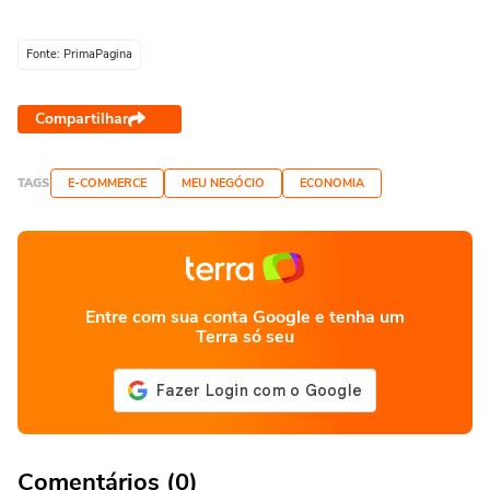
Fonte: PrimaPagina
Compartilhar
TAGS
E-COMMERCE
MEU NEGÓCIO
ECONOMIA
Entre com sua conta Google e tenha um
Terra só seu
Comentários (0)