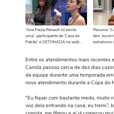
'Ana Paula Renault só existe
Resumo 'Cas
uma': participante de 'Casa do
tem 'escor
Patrão' é DETONADA na web
estrelismo 
após usar bordões da campeã do
proibiu de o
'BBB 26' em reality de Boninho
Entre os atendimentos mais recentes es
Camila passou cerca de dez dias cozinh
da equipe durante uma temporada em O
novo atendimento durante a Copa do M
“Eu fiquei com bastante medo, muito n
voz dela entrando na casa, eu tremi”, b
comida, me filmou e aí já começou muit