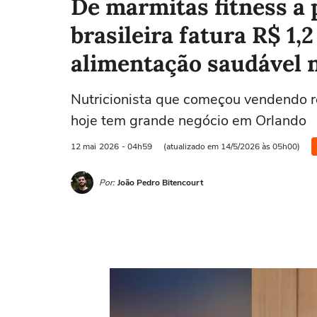
De marmitas fitness a 
brasileira fatura R$ 1
alimentação saudável 
Nutricionista que começou vendendo re
hoje tem grande negócio em Orlando
12 mai
2026
- 04h59
(atualizado em 14/5/2026 às 05h00)
Por:
João Pedro Bitencourt