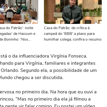
a do Patrão': noite
Casa do Patrão: de crítica à
regadas' de Hassum e
campeã do 'BBB' a plano para
de Boninho: 'Nos
humilhar colega; confira o resumo
rar'
tá o da influenciadora Virgínia Fonseca.
ando para Virgínia, familiares e integrantes
rlando. Segundo ela, a possibilidade de um
undo chegou a ser discutida.
ervosa no primeiro dia. Na hora que eu ouvi a
rincou. “Mas no primeiro dia ela já filmou a
a gente vir falar comigo. Eu postei um vídeo