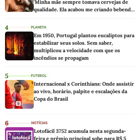
'Minha mãe sempre tomava cervejas de
qualidade. Ela acabou me criando bebendo
as melhores'
4
PLANETA
Em 1950, Portugal plantou eucaliptos para
estabilizar seus solos. Sem saber,
multiplicou a velocidade com que os
incêndios se propagam
5
FUTEBOL
Internacional x Corinthians: Onde assistir
ao vivo, horário, palpite e escalações da
Copa do Brasil
6
NOTÍCIAS
Lotofácil 3752 acumula nesta segunda-
feira e prêmio principal sobe para R$ 5