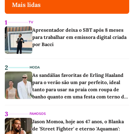
Mais lidas
1
TV
Apresentador deixa o SBT após 8 meses
para trabalhar em emissora digital criada
por Bacci
2
MODA
As sandálias favoritas de Erling Haaland
para o verão são um par perfeito, ideal
tanto para usar na praia com roupa de
banho quanto em uma festa com terno de
linho
3
FAMOSOS
Jason Momoa, hoje aos 47 anos, o Blanka
de 'Street Fighter' e eterno 'Aquaman':