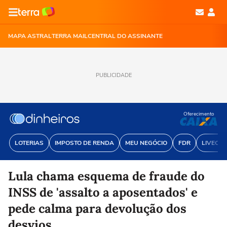
MAPA ASTRAL
TERRA MAIL
CENTRAL DO ASSINANTE
PUBLICIDADE
Oferecimento
LOTERIAS
IMPOSTO DE RENDA
MEU NEGÓCIO
FDR
LIVECOI
Lula chama esquema de fraude do
INSS de 'assalto a aposentados' e
pede calma para devolução dos
desvios