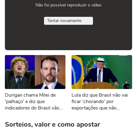
Não foi possível reproduzir o vídeo
Tentar novamente
Durigan chama Milei de
Lula diz que Brasil não vai
'palhaço' e diz que
ficar 'chorando' por
indicadores do Brasil são
exportações que não
melhores que os da
ocorrerão por tarifaço dos
Argentina
EUA
Sorteios, valor e como apostar