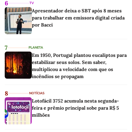
6
TV
Apresentador deixa o SBT após 8 meses
para trabalhar em emissora digital criada
por Bacci
7
PLANETA
Em 1950, Portugal plantou eucaliptos para
estabilizar seus solos. Sem saber,
multiplicou a velocidade com que os
incêndios se propagam
8
NOTÍCIAS
Lotofácil 3752 acumula nesta segunda-
feira e prêmio principal sobe para R$ 5
milhões