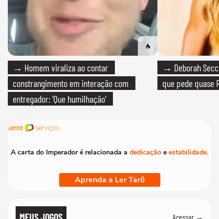
→ Homem viraliza ao contar
→ Deborah Secco
constrangimento em interação com
que pede quase R
entregador: 'Que humilhação'
A carta do Imperador é relacionada a
dedicação
e
estabilidade
.
Aprenda a Ler Tarô
MEUS JOGOS
Acessar →