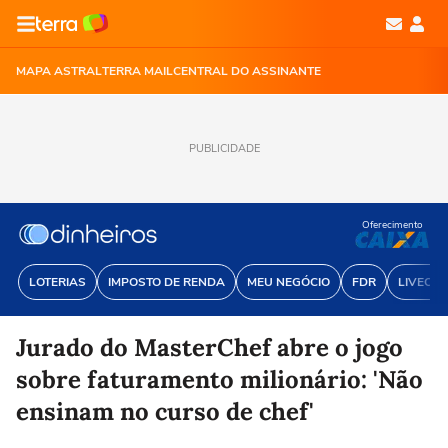
MAPA ASTRAL
TERRA MAIL
CENTRAL DO ASSINANTE
PUBLICIDADE
Oferecimento
LOTERIAS
IMPOSTO DE RENDA
MEU NEGÓCIO
FDR
LIVECOI
Jurado do MasterChef abre o jogo
sobre faturamento milionário: 'Não
ensinam no curso de chef'