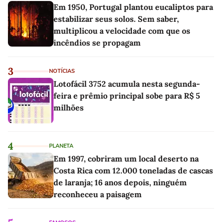
Em 1950, Portugal plantou eucaliptos para
estabilizar seus solos. Sem saber,
multiplicou a velocidade com que os
incêndios se propagam
3
NOTÍCIAS
Lotofácil 3752 acumula nesta segunda-
feira e prêmio principal sobe para R$ 5
milhões
4
PLANETA
Em 1997, cobriram um local deserto na
Costa Rica com 12.000 toneladas de cascas
de laranja; 16 anos depois, ninguém
reconheceu a paisagem