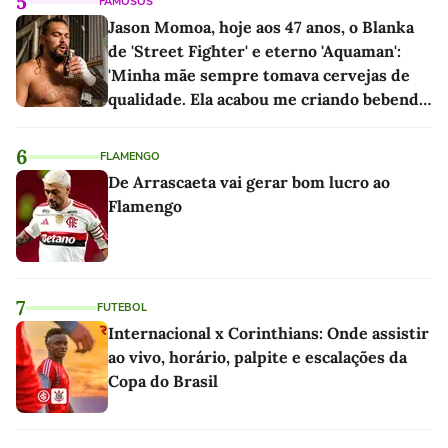
5
FAMOSOS
Jason Momoa, hoje aos 47 anos, o Blanka
de 'Street Fighter' e eterno 'Aquaman':
'Minha mãe sempre tomava cervejas de
qualidade. Ela acabou me criando bebendo
as melhores'
6
FLAMENGO
De Arrascaeta vai gerar bom lucro ao
Flamengo
7
FUTEBOL
Internacional x Corinthians: Onde assistir
ao vivo, horário, palpite e escalações da
Copa do Brasil