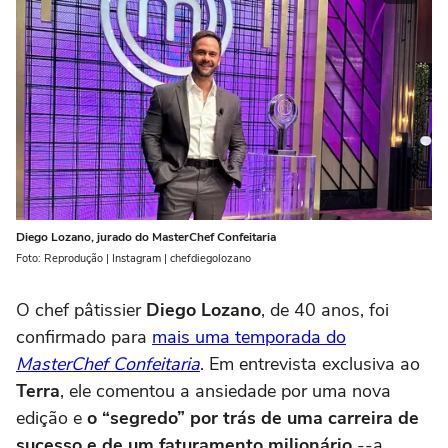
Diego Lozano, jurado do MasterChef Confeitaria
Foto: Reprodução | Instagram | chefdiegolozano
O chef pâtissier
Diego Lozano
, de 40 anos, foi
confirmado para
mais uma temporada do
MasterChef Confeitaria
. Em entrevista exclusiva ao
Terra
, ele comentou a ansiedade por uma nova
edição e
o “segredo” por trás de uma carreira de
sucesso e de um faturamento milionário
--a