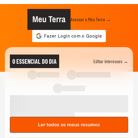
Meu Terra
Acessar o Meu Terra →
O ESSENCIAL DO DIA
Editar interesses →
Ler todos os meus resumos