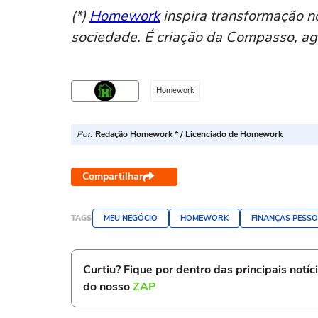
(*)
Homework
inspira transformação n
sociedade. É criação da Compasso, ag
Homework
Por:
Redação Homework * / Licenciado de Homework
Compartilhar
TAGS
MEU NEGÓCIO
HOMEWORK
FINANÇAS PESSO
Curtiu? Fique por dentro das principais notíc
do nosso
ZAP