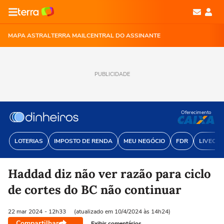
MAPA ASTRAL
TERRA MAIL
CENTRAL DO ASSINANTE
PUBLICIDADE
Oferecimento
LOTERIAS
IMPOSTO DE RENDA
MEU NEGÓCIO
FDR
LIVECOI
Haddad diz não ver razão para ciclo
de cortes do BC não continuar
22 mar
2024
- 12h33
(atualizado em 10/4/2024 às 14h24)
Compartilhar
Exibir comentários