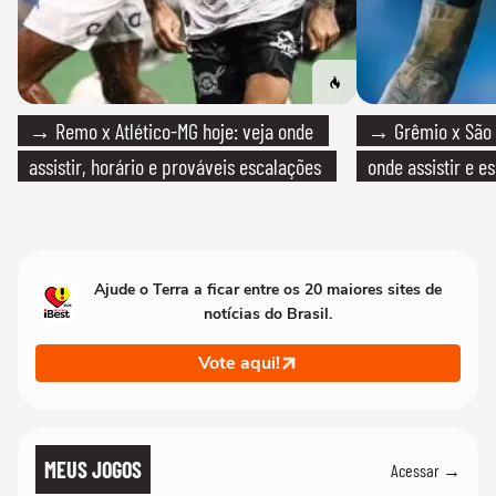
→ Remo x Atlético-MG hoje: veja onde
→ Grêmio x São P
assistir, horário e prováveis escalações
onde assistir e e
Ajude o Terra a ficar entre os 20 maiores sites de
notícias do Brasil.
Vote aqui!
MEUS JOGOS
Acessar →