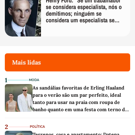
Henry Ford: "Se um trabalhador
se considera especialista, nós o
demitimos; ninguém se
considera um especialista se
realmente conhece seu trabalho"
Mais lidas
1
MODA
As sandálias favoritas de Erling Haaland
para o verão são um par perfeito, ideal
tanto para usar na praia com roupa de
banho quanto em uma festa com terno de
linho
2
POLÍTICA
Terrenos, casa e apartamento: Datena